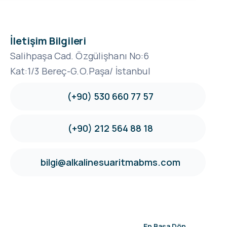
İletişim Bilgileri
Salihpaşa Cad. Özgülişhanı No:6
Kat:1/3 Bereç-G.O.Paşa/ İstanbul
(+90) 530 660 77 57
(+90) 212 564 88 18
bilgi@alkalinesuaritmabms.com
En Başa Dön