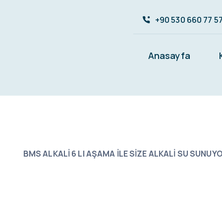
Skip
to
+90 530 660 77 5
content
Anasayfa
BMS ALKALİ 6 LI AŞAMA İLE SİZE ALKALİ SU SUNU