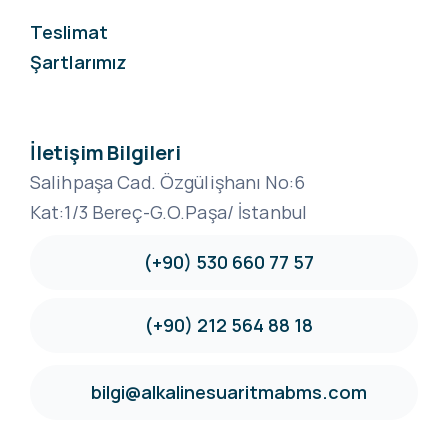
Teslimat
Şartlarımız
İletişim Bilgileri
Salihpaşa Cad. Özgülişhanı No:6
Kat:1/3 Bereç-G.O.Paşa/ İstanbul
(+90) 530 660 77 57
(+90) 212 564 88 18
bilgi@alkalinesuaritmabms.com